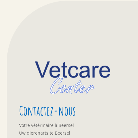
Contactez-nous
Votre vétérinaire à Beersel
Uw dierenarts te Beersel