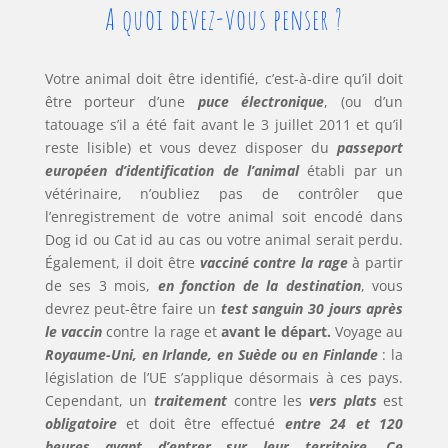
A quoi devez-vous penser ?
Votre animal doit être identifié, c’est-à-dire qu’il doit
être porteur d’une
puce électronique
, (ou d’un
tatouage s’il a été fait avant le 3 juillet 2011 et qu’il
reste lisible) et vous devez disposer du
passeport
européen d’identification de l’animal
établi par un
vétérinaire, n’oubliez pas de contrôler que
l’enregistrement de votre animal soit encodé dans
Dog id ou Cat id au cas ou votre animal serait perdu.
Également, il doit être
vacciné contre la rage
à partir
de ses 3 mois,
en fonction de la destination
, vous
devrez peut-être faire un
test sanguin 30 jours après
le vaccin
contre la rage et
avant le départ.
Voyage au
Royaume-Uni, en Irlande, en Suède ou en Finlande
: la
législation de l’UE s’applique désormais à ces pays.
Cependant, un
traitement
contre les
vers plats
est
obligatoire
et doit être effectué
entre 24 et 120
heures avant d’entrer sur leur territoire. Ce